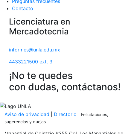
Preguntas frecuentes
Contacto
Licenciatura en
Mercadotecnia
informes@unla.edu.mx
4433221500 ext. 3
¡No te quedes
con dudas, contáctanos!
Inicia tu proceso de admisión
PDF
Aviso de privacidad
|
Directorio
|
Felicitaciones,
sugerencias y quejas
Manantial de Cointzio #355 Col. Los Manantiales de