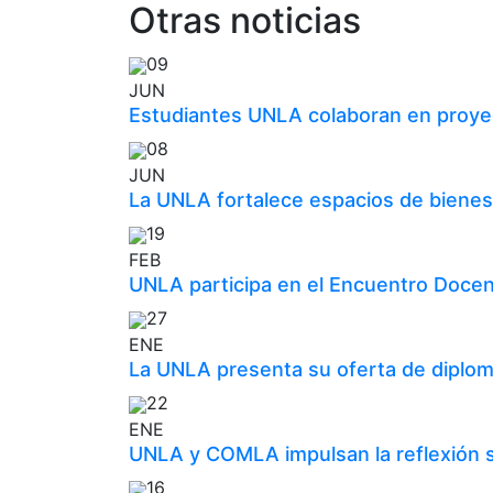
Otras noticias
09
JUN
Estudiantes UNLA colaboran en proyec
08
JUN
La UNLA fortalece espacios de bienes
19
FEB
UNLA participa en el Encuentro Docen
27
ENE
La UNLA presenta su oferta de diplom
22
ENE
UNLA y COMLA impulsan la reflexión so
16